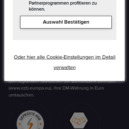
Partnerprogrammen profitieren zu
können.
Auswahl Bestätigen
Epoxa ist eine Online-Plattform, mit der Benutzer
Münzen, Medaillen, Edelmetalle und andere
Sammlerstücke auf einer E-Auction-Plattform in den
Formaten Jetzt kaufen / Angebot / Gebot kaufen und
Oder hier alle Cookie-Einstellungen im Detail
verkaufen können. Epoxa bietet zusätzlich einen
Umtauschservice von DM zu EUR an. Mit diesem
verwalten
Service können Personen, die sich weit entfernt von
den regionalen Standorten der Bundesbank befinden
(www.ezb.europa.eu), ihre DM-Währung in Euro
umtauschen.