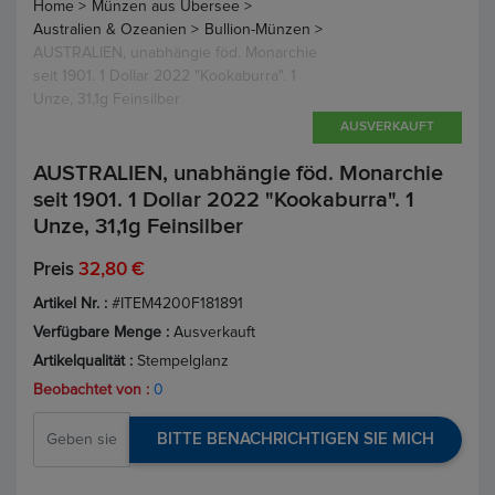
Home >
Münzen aus Übersee >
Australien & Ozeanien >
Bullion-Münzen >
AUSTRALIEN, unabhängie föd. Monarchie
seit 1901. 1 Dollar 2022 "Kookaburra". 1
Unze, 31,1g Feinsilber
AUSVERKAUFT
AUSTRALIEN, unabhängie föd. Monarchie
seit 1901. 1 Dollar 2022 "Kookaburra". 1
Unze, 31,1g Feinsilber
Preis
32,80 €
Artikel Nr. :
#ITEM4200F181891
Verfügbare Menge :
Ausverkauft
Artikelqualität :
Stempelglanz
Beobachtet von :
0
BITTE BENACHRICHTIGEN SIE MICH