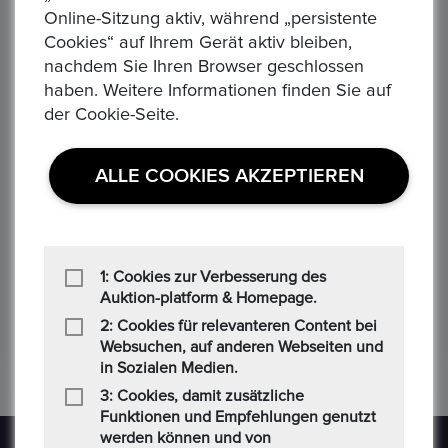
Online-Sitzung aktiv, während „persistente
Cookies“ auf Ihrem Gerät aktiv bleiben,
nachdem Sie Ihren Browser geschlossen
haben. Weitere Informationen finden Sie auf
‹
›
der Cookie-Seite.
ALLE COOKIES AKZEPTIEREN
KANADA, Elisabeth II. seit 1952 Königin. 5 Dollar 2022 "Maple Leaf". 31,1 gr. Feinsilber
KANADA, parl. Monarchie (unabhängig seit 1931). 50 Dollar ver. Jahrgänge "Maple Leaf". 1 Unze, 31,1 gr. Feingold
1.943,00 €
32,
Verfügbar
Ver
1: Cookies zur Verbesserung des
0Menge.
0M
Auktion-platform & Homepage.
2: Cookies für relevanteren Content bei
Websuchen, auf anderen Webseiten und
in Sozialen Medien.
3: Cookies, damit zusätzliche
Funktionen und Empfehlungen genutzt
werden können und von