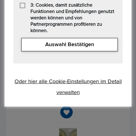
3: Cookies, damit zusätzliche
Funktionen und Empfehlungen genutzt
werden können und von
Partnerprogrammen profitieren zu
können.
AUSTRALIEN. Kookaburra 1997, 1 Dollar 1 Unze FM-
Frankfurt, Feinsilber: 31,1g
Auswahl Bestätigen
Startpreis :1,00 €
Alle Gebote:
0
Höchstbietender :
Auktion Startzeit :
1 day 06:36:26
Oder hier alle Cookie-Einstellungen im Detail
AUSTRALIEN. Kookaburra 1 Dollar Prägejahr: 1997 Gewicht:
31,1g Material: 999/1.000 Silber Erhaltung: ss./vzgl. in Kapsel
verwalten
(siehe Bild) KM#318 Die Ware ist differenzbesteuert ...