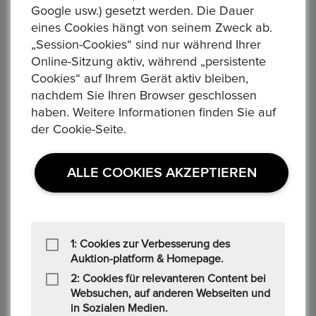
Google usw.) gesetzt werden. Die Dauer
eines Cookies hängt von seinem Zweck ab.
„Session-Cookies“ sind nur während Ihrer
Online-Sitzung aktiv, während „persistente
Cookies“ auf Ihrem Gerät aktiv bleiben,
nachdem Sie Ihren Browser geschlossen
haben. Weitere Informationen finden Sie auf
USA. American Silber Eagle 2002, 1 Dollar 1 Unze
der Cookie-Seite.
FM-Frankfurt, Feinsilber: 31,1g
Startpreis :1,00 €
ALLE COOKIES AKZEPTIEREN
Alle Gebote:
0
Höchstbietender :
Auktion Startzeit :
1 day 06:38:26
USA. American Silber Eagle 1 Dollar Prägejahr: 2002
1: Cookies zur Verbesserung des
Gewicht: 31,1g Material: 999/1000 Silber Erhaltung: vzgl. in
Auktion-platform & Homepage.
Kapsel (Verfärbungen-siehe Bild) KM#273 Ware ist differe...
2: Cookies für relevanteren Content bei
Websuchen, auf anderen Webseiten und
in Sozialen Medien.