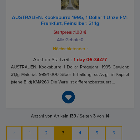
AUSTRALIEN. Kookaburra 1995, 1 Dollar 1 Unze FM-
Frankfurt, Feinsilber: 31,1g
Startpreis :1,00 €
Alle Gebote:
0
Höchstbietender :
Auktion Startzeit :
1 day 06:34:26
AUSTRALIEN. Kookaburra 1 Dollar Prägejahr: 1995 Gewicht:
31,1g Material: 999/1.000 Silber Erhaltung: ss./vzgl. in Kapsel
(siehe Bild) KM#260 Die Ware ist differenzbesteuert ...
Anzahl von Artikeln:
139
/ Seiten
3
von
14
‹
1
2
3
4
5
6