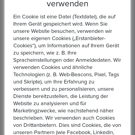
NIUE. Disney-Hakuna Matata 2 Dollar Prägejahr: 2022
verwenden
Gewicht: 31,1g Material: 999/1.000 Silber Erhaltung: ss./vzgl.
in Kapsel (Verfärbungen-siehe Bild) Zitat: UC#3482 Die...
Ein Cookie ist eine Datei (Textdatei), die auf
Ihrem Gerät gespeichert wird. Wenn Sie
unsere Website besuchen, verwenden wir
unsere eigenen Cookies („Erstanbieter-
Cookies“), um Informationen auf Ihrem Gerät
zu speichern, wie z. B. Ihre
Spracheinstellungen oder Anmeldedaten. Wir
verwenden Cookies und ähnliche
NIUE. Star Wars-Grogu, 2 Dollar 2022 1 Unze FM-
Technologien (z. B. Web-Beacons, Pixel, Tags
Frankfurt, Feinsilber: 31,1g
und Skripte), um Ihre Erfahrung zu
Startpreis :1,00 €
verbessern und zu personalisieren, unsere
Alle Gebote:
0
Dienste bereitzustellen, die Leistung der
Höchstbietender :
Website zu analysieren und für
Marketingzwecke, wie nachstehend näher
Auktion Startzeit :
1 day 06:40:26
beschrieben. Wir verwenden auch Cookies
NIUE. Star Wars-Grogu 2 Dollar Prägejahr: 2022 Gewicht:
von Drittanbietern. Dies sind Cookies, die von
31,1g Material: 999/1.000 Silber Erhaltung: ss./vzgl. in Kapsel
unseren Partnern (wie Facebook, Linkedin,
(siehe Bild) Zitat: UC#3830 Die Ware ist differenzbest...