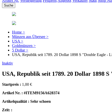
Artikel Nr.
Versteigerung
Festpreis
Angebot
Verkäufer
Stadt
Shop N
Home >
Münzen aus Übersee >
USA >
Goldmünzen >
5 Dollar >
USA, Republik seit 1789. 20 Dollar 1898 S "Double Eagle - Li
Inaktiv
USA, Republik seit 1789. 20 Dollar 1898 S 
Startpreis :
1,00 €
Artikel Nr. : #ITEM9156A628374
Artikelqualität : Sehr schoen
Zeit: :