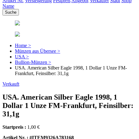
Artikel Nr.
Versteigerung
Festpreis
Angebot
Verkäufer
Stadt
Shop
Name
Home >
Münzen aus Übersee >
USA >
Bullion-Münzen >
USA. American Silber Eagle 1998, 1 Dollar 1 Unze FM-
Frankfurt, Feinsilber: 31,1g
Verkauft
USA. American Silber Eagle 1998, 1
Dollar 1 Unze FM-Frankfurt, Feinsilber:
31,1g
Startpreis :
1,00 €
Artikel Nr. : #ITEM9326A783168