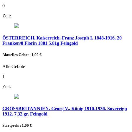
0
Zeit:
ÖSTERREICH, Kaiserreich. Franz Joseph I. 1848-1916. 20
Franken/8 Florin 1881 5,81g Feingold
Aktuelles Gebot :
1,00 €
Alle Gebote
1
Zeit:
GROSSBRITANNIEN. Georg V., König 1910-1936. Sovereign
1912. 7,32 gr. Feingold
Startpreis : 1,00 €