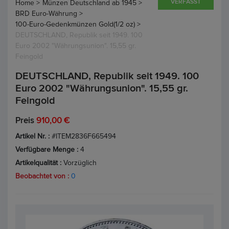
VERFASST
Home >
Münzen Deutschland ab 1945 >
BRD Euro-Währung >
100-Euro-Gedenkmünzen Gold(1/2 oz) >
DEUTSCHLAND, Republik seit 1949. 100
Euro 2002 "Währungsunion". 15,55 gr.
Feingold
DEUTSCHLAND, Republik seit 1949. 100
Euro 2002 "Währungsunion". 15,55 gr.
Feingold
Preis
910,00 €
Artikel Nr. :
#ITEM2836F665494
Verfügbare Menge :
4
Artikelqualität :
Vorzüglich
Beobachtet von :
0