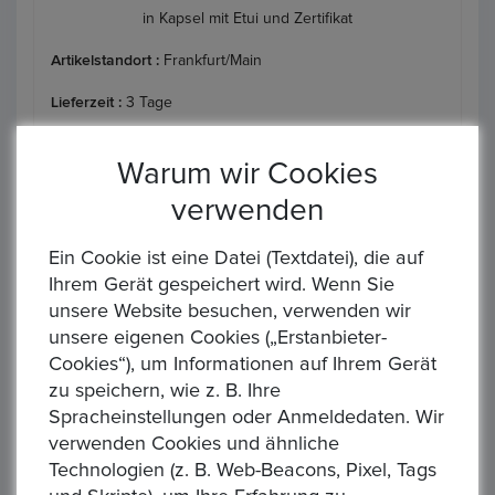
in Kapsel mit Etui und Zertifikat
Artikelstandort :
Frankfurt/Main
Lieferzeit :
3 Tage
Rücknahmegarantie :
Rückgabe innerhalb von 14 Tagen
Warum wir Cookies
Art des Verkäufers :
Geschäftsverkäufer
verwenden
Art der Steuer :
0% Mehrwertsteuer-Ermäßigung in %
Ein Cookie ist eine Datei (Textdatei), die auf
Sendung :
DHL,Loomis
Ihrem Gerät gespeichert wird. Wenn Sie
unsere Website besuchen, verwenden wir
Zahlung :
, Banküberweisung , Paypal
unsere eigenen Cookies („Erstanbieter-
AGB/Datenschutz :
Allgemeine Geschäftsbedingungen,
Cookies“), um Informationen auf Ihrem Gerät
Hinweise Allgeme ...
Read More
zu speichern, wie z. B. Ihre
Spracheinstellungen oder Anmeldedaten. Wir
verwenden Cookies und ähnliche
Ähnliche Produkte
Technologien (z. B. Web-Beacons, Pixel, Tags