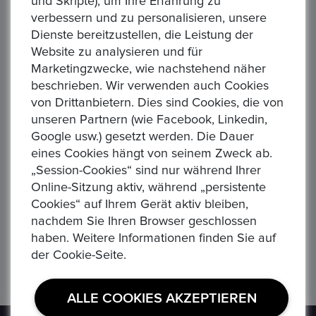
und Skripte), um Ihre Erfahrung zu
verbessern und zu personalisieren, unsere
Dienste bereitzustellen, die Leistung der
Website zu analysieren und für
Marketingzwecke, wie nachstehend näher
beschrieben. Wir verwenden auch Cookies
‹
›
von Drittanbietern. Dies sind Cookies, die von
unseren Partnern (wie Facebook, Linkedin,
Google usw.) gesetzt werden. Die Dauer
eines Cookies hängt von seinem Zweck ab.
„Session-Cookies“ sind nur während Ihrer
KANADA, Elisabeth II. seit 1952 Königin. 5 Dollar 2022 "Maple Leaf". 31,1 gr. Feinsilber
KANADA, parl. Monarchie (unabhängig seit 1931). 50 Dollar ver. Jahrgänge "Maple Leaf". 1 Unze, 31,1 gr. Feingold
Online-Sitzung aktiv, während „persistente
1.943,00 €
32,
Cookies“ auf Ihrem Gerät aktiv bleiben,
Verfügbar
Ver
nachdem Sie Ihren Browser geschlossen
0Menge.
0M
haben. Weitere Informationen finden Sie auf
der Cookie-Seite.
ALLE COOKIES AKZEPTIEREN