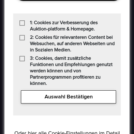
1: Cookies zur Verbesserung des
Auktion-platform & Homepage.
2: Cookies für relevanteren Content bei
Epoxa ist eine Online-Plattform, mit der Benutzer
Websuchen, auf anderen Webseiten und
Münzen, Medaillen, Edelmetalle und andere
in Sozialen Medien.
Sammlerstücke auf einer E-Auction-Plattform in den
3: Cookies, damit zusätzliche
Formaten Jetzt kaufen / Angebot / Gebot kaufen und
Funktionen und Empfehlungen genutzt
verkaufen können. Epoxa bietet zusätzlich einen
werden können und von
Umtauschservice von DM zu EUR an. Mit diesem
Partnerprogrammen profitieren zu
Service können Personen, die sich weit entfernt von
können.
den regionalen Standorten der Bundesbank befinden
(www.ezb.europa.eu), ihre DM-Währung in Euro
Auswahl Bestätigen
umtauschen.
Oder hier alle Cookie-Einstellungen im Detail