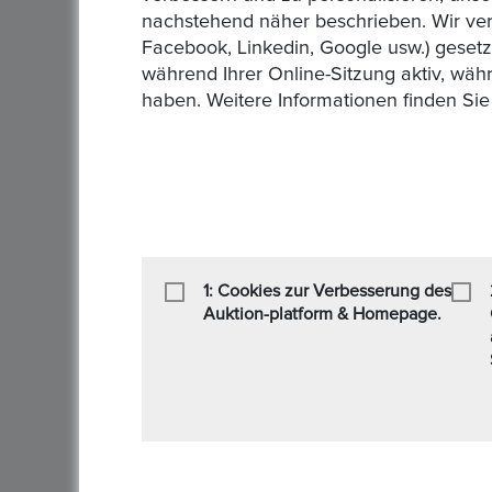
nachstehend näher beschrieben. Wir ver
Sendung :
DHL,UPS
Facebook, Linkedin, Google usw.) geset
Zahlung :
, Banküberweisung , Paypal
während Ihrer Online-Sitzung aktiv, wäh
haben. Weitere Informationen finden Sie
AGB/Datenschutz :
Versand in Deutschland 9€
Walter
Münzen top Qualität. Alles super gela
1: Cookies zur Verbesserung des
Auktion-platform & Homepage.
Quality
Money
Reliability
Walter