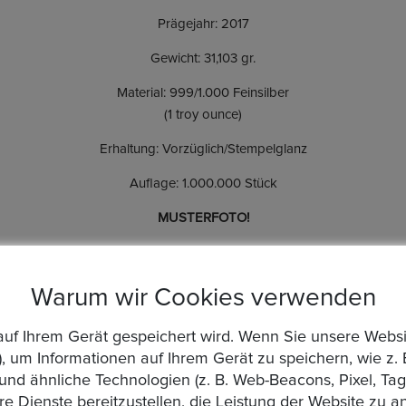
Prägejahr: 2017
Gewicht: 31,103 gr.
Material: 999/1.000 Feinsilber
(1 troy ounce)
Erhaltung: Vorzüglich/Stempelglanz
Auflage: 1.000.000 Stück
MUSTERFOTO!
Warum wir Cookies verwenden
14 Tagen
die auf Ihrem Gerät gespeichert wird. Wenn Sie unsere We
, um Informationen auf Ihrem Gerät zu speichern, wie z. 
d ähnliche Technologien (z. B. Web-Beacons, Pixel, Tags
UStG
re Dienste bereitzustellen, die Leistung der Website zu 