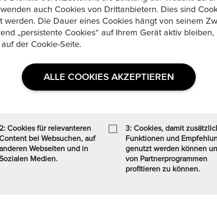
wenden auch Cookies von Drittanbietern. Dies sind Cooki
zt werden. Die Dauer eines Cookies hängt von seinem Zw
rend „persistente Cookies“ auf Ihrem Gerät aktiv bleibe
 auf der Cookie-Seite.
 Versand in EU-Ausland ...
Read More
ALLE COOKIES AKZEPTIEREN
Bewertungen & Feedback :
ufen.
2: Cookies für relevanteren
3: Cookies, damit zusätzli
Content bei Websuchen, auf
Funktionen und Empfehlu
anderen Webseiten und in
genutzt werden können u
Sozialen Medien.
von Partnerprogrammen
profitieren zu können.