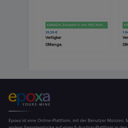
KANADA, Elisabeth II. seit 1952 Königin. 5 Dollar 2022 "Maple Leaf". 31,1 gr. Feinsilber
KANADA, parl. Monarchie (unabhängig seit 1931). 50 Dollar ver. Jahrgänge "Maple Leaf". 1 Unze, 31,1 gr. Feingold
1.943,00 €
32,
Verfügbar
Ver
0Menge.
0M
Epoxa ist eine Online-Plattform, mit der Benutzer Münzen, 
andere Sammlerstücke auf einer E-Auction-Plattform in den