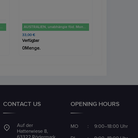
AUSTRALIEN, unabhängie föd. Monarchie seit 1901. 1 Dollar 2023 "Kookaburra". 1 Unze, 31,1g Feinsilber
RUSSLAND (UdSSR), UNION DER SOZ. SOWJETREPUBLIKEN 1917-1989. 10 Rubel div. Jahrgänge "Tscherwonetz". 7,74 g Feingold
569,00 €
625,00 €
Verfügbar
Verfügbar
0Menge.
5Menge.
CONTACT US
OPENING HOURS
Auf der
MO
:
9:00–18:00 Uhr
Hatterwiese 8,
63322 Rödermark