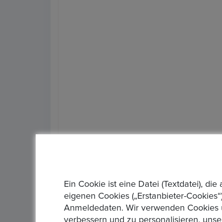
Artikelstandort :
Frankfurt/Main
Lieferzeit :
5 Tage
Rücknahmegarantie :
Rückgabe innerhalb von 
Ein Cookie ist eine Datei (Textdatei), 
Art des Verkäufers :
Geschäftsverkäufer
eigenen Cookies („Erstanbieter-Cookies“)
Anmeldedaten. Wir verwenden Cookies un
Art der Steuer :
Differenzbesteuert nach §25a 
verbessern und zu personalisieren, unse