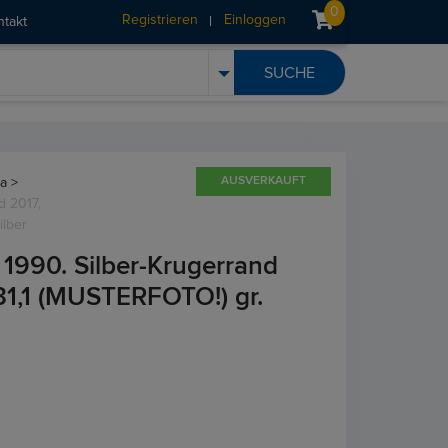
0
Registrieren
Einloggen
ntakt
AUSVERKAUFT
a >
d 2017,
ilber
1990. Silber-Krugerrand
31,1 (MUSTERFOTO!) gr.