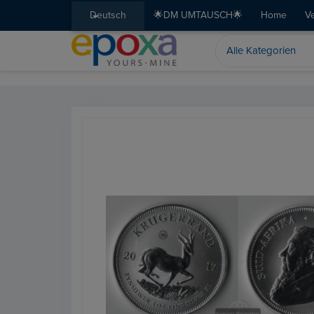
Deutsch
🌟DM UMTAUSCH🌟
Home
V