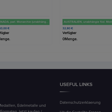
AUSTRALIEN, unabhängie föd. Monarchie seit 1901. 1 Dollar 2022 "Kookaburra". 1 Unze, 31,1g Feinsilber
80 €
33,00 €
fügbar
Verfügbar
enge.
0Menge.
USEFUL LINKS
Datenschutzerklaerung
Medaillen, Edelmetalle und
 Formaten Jetzt kaufen /