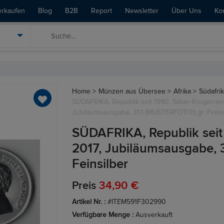
erkaufen
Blog
B2B
Report
Newsletter
Über Uns
Ko
Home >
Münzen aus Übersee >
Afrika >
Südafrik
SÜDAFRIKA, Republik seit 1990. Silber-Krugerran
Jubiläumsausgabe, 31,1 (MUSTERFOTO!) gr. Feins
SÜDAFRIKA, Republik seit 
2017, Jubiläumsausgabe, 
Feinsilber
Preis
34,90 €
Artikel Nr. :
#ITEM591F302990
Verfügbare Menge :
Ausverkauft