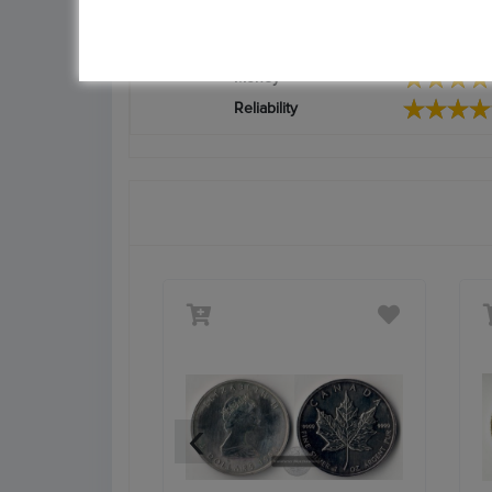
Alles Top.Wie jedesmal
Quality
Money
Reliability
‹