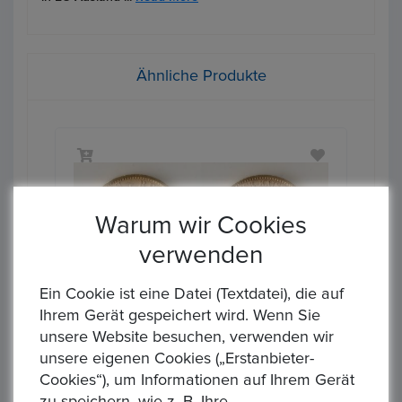
Ähnliche Produkte
Warum wir Cookies
‹
›
verwenden
Ein Cookie ist eine Datei (Textdatei), die auf
Ihrem Gerät gespeichert wird. Wenn Sie
unsere Website besuchen, verwenden wir
DEUTSCHES KAISERREICH. PREUSSEN, Wilhelm II., 1888-1918. LOT 10 x 20 Mark 1890-1913. Ges. 71,7 gr. Feingold
DEUTSCHES KAISERREICH. HAMBURG, Freie und Hansestadt 1871-1918. 20 Mark 1876 J. 7,17 gr. Feingold
unsere eigenen Cookies („Erstanbieter-
Startpreis : 1,00 €
Star
eit:
Alle Gebote
Zeit:
All
Cookies“), um Informationen auf Ihrem Gerät
0
0
pire
Expire