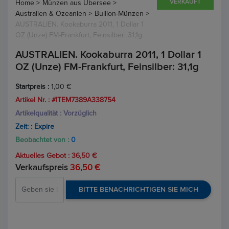
VERKAUFT
Home >
Münzen aus Übersee >
Australien & Ozeanien >
Bullion-Münzen >
AUSTRALIEN. Kookaburra 2011, 1 Dollar 1
OZ (Unze) FM-Frankfurt, Feinsilber: 31,1g
AUSTRALIEN. Kookaburra 2011, 1 Dollar 1
OZ (Unze) FM-Frankfurt, Feinsilber: 31,1g
Startpreis :
1,00 €
Artikel Nr. : #ITEM7389A338754
Artikelqualität : Vorzüglich
Zeit: :
Expire
Beobachtet von :
0
Aktuelles Gebot :
36,50 €
Verkaufspreis
36,50 €
BITTE BENACHRICHTIGEN SIE MICH