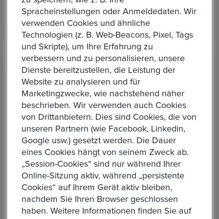
zu speichern, wie z. B. Ihre
Spracheinstellungen oder Anmeldedaten. Wir
verwenden Cookies und ähnliche
Technologien (z. B. Web-Beacons, Pixel, Tags
und Skripte), um Ihre Erfahrung zu
verbessern und zu personalisieren, unsere
Gebotshistorie
(6)
Dienste bereitzustellen, die Leistung der
Website zu analysieren und für
Marketingzwecke, wie nachstehend näher
F****k
beschrieben. Wir verwenden auch Cookies
14/07/2025 01:02 PM
von Drittanbietern. Dies sind Cookies, die von
unseren Partnern (wie Facebook, Linkedin,
Gebotsbetrag
Google usw.) gesetzt werden. Die Dauer
36,50 €
eines Cookies hängt von seinem Zweck ab.
„Session-Cookies“ sind nur während Ihrer
Online-Sitzung aktiv, während „persistente
E***e
Cookies“ auf Ihrem Gerät aktiv bleiben,
nachdem Sie Ihren Browser geschlossen
14/07/2025 05:03 PM
haben. Weitere Informationen finden Sie auf