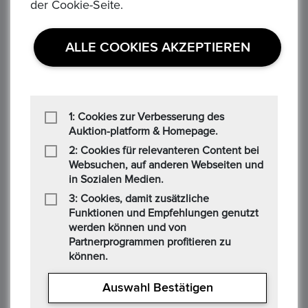
der Cookie-Seite.
Gebotsbetrag
35,50 €
ALLE COOKIES AKZEPTIEREN
F****k
13/07/2025 09:03 PM
1: Cookies zur Verbesserung des
Gebotsbetrag
Auktion-platform & Homepage.
30,99 €
2: Cookies für relevanteren Content bei
Websuchen, auf anderen Webseiten und
in Sozialen Medien.
3: Cookies, damit zusätzliche
g*****a
Funktionen und Empfehlungen genutzt
08/07/2025 12:20 PM
werden können und von
Partnerprogrammen profitieren zu
Gebotsbetrag
können.
29,99 €
Auswahl Bestätigen