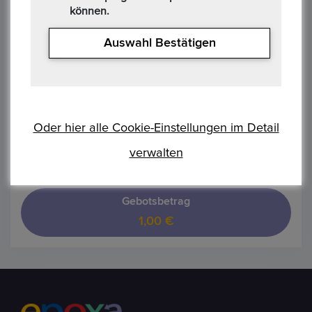
können.
F****k
20/10/2025 05:27 PM
Auswahl Bestätigen
Gebotsbetrag
49,88 €
Oder hier alle Cookie-Einstellungen im Detail
F****k
verwalten
20/10/2025 05:27 PM
Gebotsbetrag
1,00 €