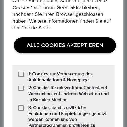
Online-Sitzung aktiv, während „persistente
Gebotsbetrag
Cookies“ auf Ihrem Gerät aktiv bleiben,
51,15 €
nachdem Sie Ihren Browser geschlossen
haben. Weitere Informationen finden Sie auf
der Cookie-Seite.
D******k
20/10/2025 08:26 PM
ALLE COOKIES AKZEPTIEREN
Gebotsbetrag
51,00 €
1: Cookies zur Verbesserung des
Auktion-platform & Homepage.
R******d
2: Cookies für relevanteren Content bei
20/10/2025 06:56 PM
Websuchen, auf anderen Webseiten und
in Sozialen Medien.
Gebotsbetrag
3: Cookies, damit zusätzliche
50,00 €
Funktionen und Empfehlungen genutzt
werden können und von
Partnerprogrammen profitieren zu