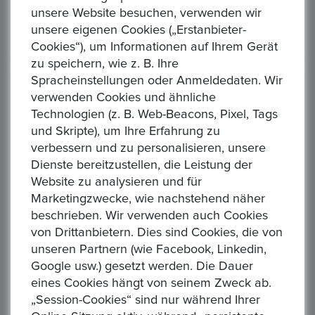
unsere Website besuchen, verwenden wir
unsere eigenen Cookies („Erstanbieter-
Cookies“), um Informationen auf Ihrem Gerät
zu speichern, wie z. B. Ihre
Spracheinstellungen oder Anmeldedaten. Wir
Gebotshistorie
(6)
verwenden Cookies und ähnliche
Technologien (z. B. Web-Beacons, Pixel, Tags
und Skripte), um Ihre Erfahrung zu
F****k
verbessern und zu personalisieren, unsere
20/10/2025 08:37 PM
Dienste bereitzustellen, die Leistung der
Website zu analysieren und für
Gebotsbetrag
Marketingzwecke, wie nachstehend näher
52,00 €
beschrieben. Wir verwenden auch Cookies
von Drittanbietern. Dies sind Cookies, die von
unseren Partnern (wie Facebook, Linkedin,
D******k
Google usw.) gesetzt werden. Die Dauer
eines Cookies hängt von seinem Zweck ab.
20/10/2025 08:26 PM
„Session-Cookies“ sind nur während Ihrer