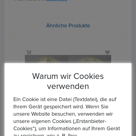
Ähnliche Produkte
Warum wir Cookies
‹
›
verwenden
Ein Cookie ist eine Datei (Textdatei), die auf
Ihrem Gerät gespeichert wird. Wenn Sie
unsere Website besuchen, verwenden wir
AUSTRALIEN. Kookaburra 2026, 1 Dollar 1 Unze FM-Frankfurt, Feinsilber: 31,1g
AUSTRALIEN. Kookaburra 2026, 1 Dollar 1 Unze FM-Frankfurt, Feinsilber: 31,1g
unsere eigenen Cookies („Erstanbieter-
Startpreis : 1,00 €
Star
zeit
Alle Gebote
Auktion Startzeit
All
Cookies“), um Informationen auf Ihrem Gerät
0
0
2:34
3 days 10:40:34