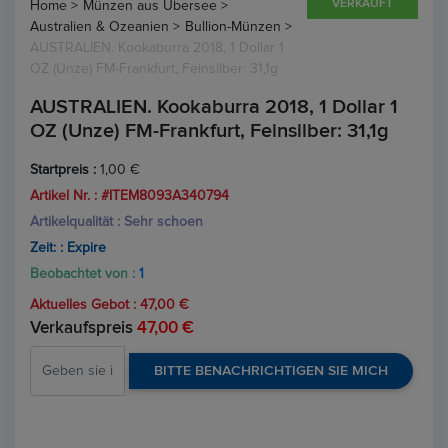
VERKAUFT
Home >
Münzen aus Übersee >
Australien & Ozeanien >
Bullion-Münzen >
AUSTRALIEN. Kookaburra 2018, 1 Dollar 1
OZ (Unze) FM-Frankfurt, Feinsilber: 31,1g
AUSTRALIEN. Kookaburra 2018, 1 Dollar 1
OZ (Unze) FM-Frankfurt, Feinsilber: 31,1g
Startpreis :
1,00 €
Artikel Nr. : #ITEM8093A340794
Artikelqualität : Sehr schoen
Zeit: :
Expire
Beobachtet von :
1
Aktuelles Gebot :
47,00 €
Verkaufspreis
47,00 €
BITTE BENACHRICHTIGEN SIE MICH