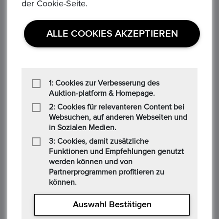
der Cookie-Seite.
Gebotsbetrag
46,00 €
ALLE COOKIES AKZEPTIEREN
R******d
17/11/2025 07:36 PM
1: Cookies zur Verbesserung des
Gebotsbetrag
Auktion-platform & Homepage.
22,00 €
2: Cookies für relevanteren Content bei
Websuchen, auf anderen Webseiten und
in Sozialen Medien.
3: Cookies, damit zusätzliche
M*****n
Funktionen und Empfehlungen genutzt
17/11/2025 01:48 PM
werden können und von
Partnerprogrammen profitieren zu
Gebotsbetrag
können.
21,00 €
Auswahl Bestätigen