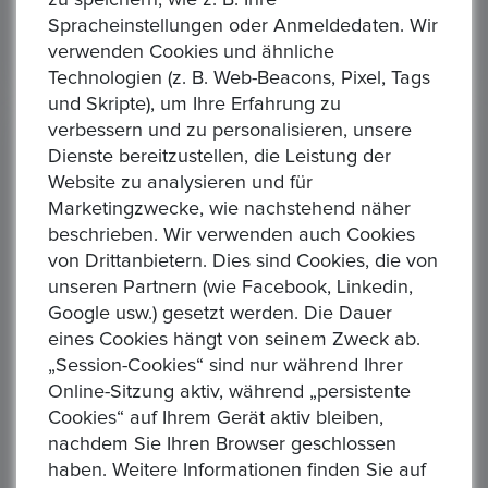
zu speichern, wie z. B. Ihre
Spracheinstellungen oder Anmeldedaten. Wir
verwenden Cookies und ähnliche
Technologien (z. B. Web-Beacons, Pixel, Tags
und Skripte), um Ihre Erfahrung zu
verbessern und zu personalisieren, unsere
Gebotshistorie
(6)
Dienste bereitzustellen, die Leistung der
Website zu analysieren und für
Marketingzwecke, wie nachstehend näher
M*****n
beschrieben. Wir verwenden auch Cookies
17/11/2025 08:15 PM
von Drittanbietern. Dies sind Cookies, die von
unseren Partnern (wie Facebook, Linkedin,
Gebotsbetrag
Google usw.) gesetzt werden. Die Dauer
47,00 €
eines Cookies hängt von seinem Zweck ab.
„Session-Cookies“ sind nur während Ihrer
Online-Sitzung aktiv, während „persistente
R******d
Cookies“ auf Ihrem Gerät aktiv bleiben,
nachdem Sie Ihren Browser geschlossen
17/11/2025 07:36 PM
haben. Weitere Informationen finden Sie auf