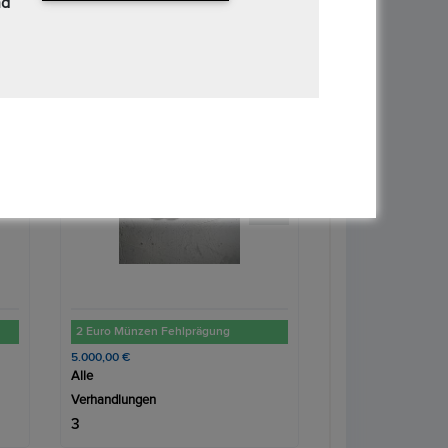
nd
›
Denarius - Tiberius PONTIF MAXIM **Kopie**
100,00 €
45,00 €
Alle
Alle
Verhandlungen
Verhandlungen
1
3