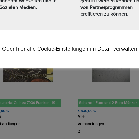
anderen Webseiten und in
genutzt werden können u
Sozialen Medien.
von Partnerprogrammen
profitieren zu können.
Oder hier alle Cookie-Einstellungen im Detail verwalten
ltene 1 Euro und 2-Euro-Münzen
2 Euro Münzen Fehlprägung
00,00 €
5.000,00 €
e
Alle
rhandlungen
Verhandlungen
3