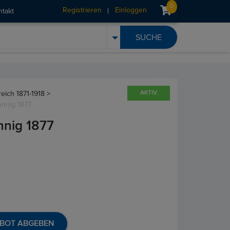
0
Registrieren
Einloggen
ntakt
AKTIV
reich 1871-1918 >
ennig 1877
nnig 1877
BOT ABGEBEN