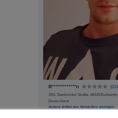
R*************n
(0.0
300, Saarbrücker Straße, 66125/Dudweiler
Deutschland
Andere Artikel des Verkäufers anzeigen