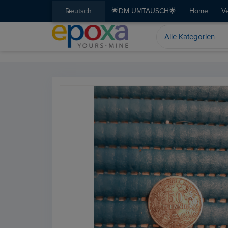
Deutsch
🌟DM UMTAUSCH🌟
Home
V