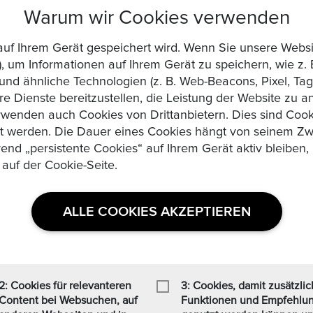
Produktdetails
Warum wir Cookies verwenden
die auf Ihrem Gerät gespeichert wird. Wenn Sie unsere We
, um Informationen auf Ihrem Gerät zu speichern, wie z. 
d ähnliche Technologien (z. B. Web-Beacons, Pixel, Tags
re Dienste bereitzustellen, die Leistung der Website zu 
wenden auch Cookies von Drittanbietern. Dies sind Cooki
zt werden. Die Dauer eines Cookies hängt von seinem Zw
rend „persistente Cookies“ auf Ihrem Gerät aktiv bleibe
knahme oder Garantie
 auf der Cookie-Seite.
ALLE COOKIES AKZEPTIEREN
mes,Loomis,Prosegur,TNT,UPS
2: Cookies für relevanteren
3: Cookies, damit zusätzli
Content bei Websuchen, auf
Funktionen und Empfehlu
Ähnliche Produkte