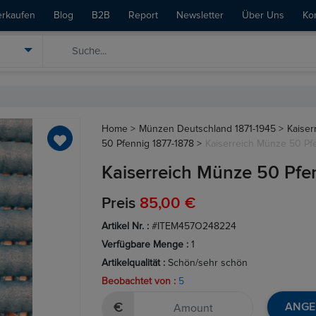
erkaufen
Blog
B2B
Report
Newsletter
Über Uns
Ko
Home >
Münzen Deutschland 1871-1945 >
Kaiser
50 Pfennig 1877-1878 >
Kaiserreich Münze 50 Pf
Kaiserreich Münze 50 Pfe
Preis
85,00 €
Artikel Nr. :
#ITEM457O248224
Verfügbare Menge :
1
Artikelqualität :
Schön/sehr schön
Beobachtet von :
5
€
ANGE