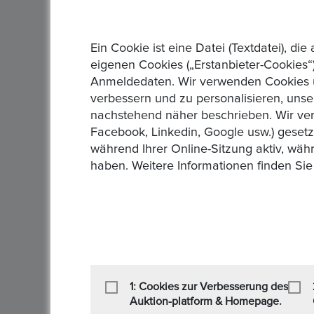
Ein Cookie ist eine Datei (Textdatei), 
Beschreibung :
eigenen Cookies („Erstanbieter-Cookies“)
Münze im guten Zustand
Anmeldedaten. Wir verwenden Cookies un
Artikelstandort :
Saarbrücken
verbessern und zu personalisieren, unse
nachstehend näher beschrieben. Wir ver
Lieferzeit :
1 Tag
Facebook, Linkedin, Google usw.) geset
während Ihrer Online-Sitzung aktiv, wäh
Rücknahmegarantie :
Privatverkauf, keine Rüc
haben. Weitere Informationen finden Sie
Art des Verkäufers :
Privatverkäufer
Art der Steuer :
Keine zusätzliche Steuer
Sendung :
DHL,DPD,Firmen Lieferung,GLS,Her
Zahlung :
, Banküberweisung
1: Cookies zur Verbesserung des
Auktion-platform & Homepage.