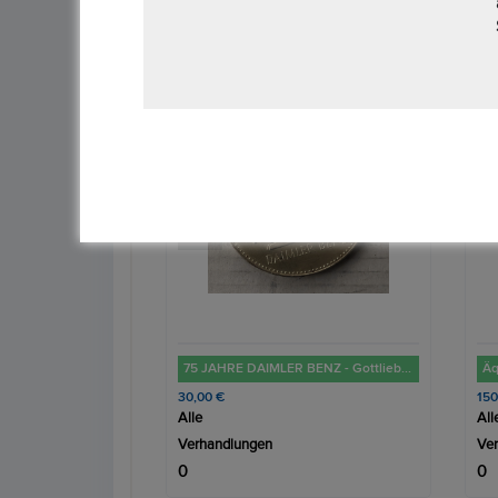
‹
75 JAHRE DAIMLER BENZ - Gottlieb Daimler und Karl Benz
Äquatorial Guinea 7000 Franken, 1993 Dinosaurier Jura - Plateosaurus
Se
150,00 €
3.5
Alle
All
Verhandlungen
Ve
0
0