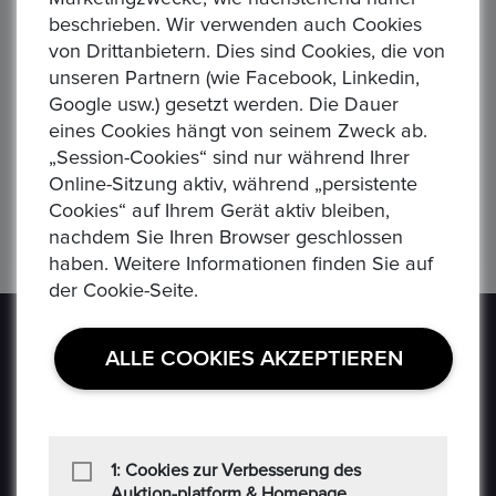
beschrieben. Wir verwenden auch Cookies
von Drittanbietern. Dies sind Cookies, die von
75 JAHRE DAIMLER BENZ - Gottlieb Daimler und Karl Benz
Äquatorial Guinea 7000 Franken, 1993 Dinosaurier Jura - Plateosaurus
Se
unseren Partnern (wie Facebook, Linkedin,
150,00 €
3.5
Google usw.) gesetzt werden. Die Dauer
Alle Verhandlungen
All
eines Cookies hängt von seinem Zweck ab.
0
0
„Session-Cookies“ sind nur während Ihrer
Online-Sitzung aktiv, während „persistente
Cookies“ auf Ihrem Gerät aktiv bleiben,
nachdem Sie Ihren Browser geschlossen
haben. Weitere Informationen finden Sie auf
der Cookie-Seite.
ALLE COOKIES AKZEPTIEREN
Epoxa ist eine Online-Plattform, mit der Benutzer
1: Cookies zur Verbesserung des
Münzen, Medaillen, Edelmetalle und andere
Auktion-platform & Homepage.