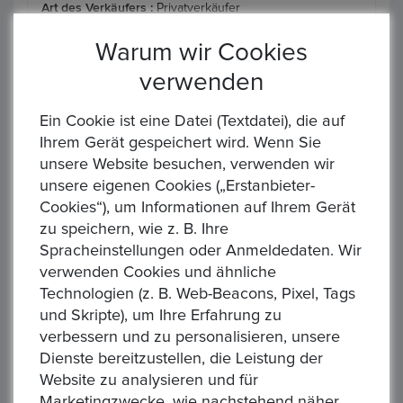
Art des Verkäufers :
Privatverkäufer
Art der Steuer :
Keine zusätzliche Steuer
Warum wir Cookies
verwenden
Sendung :
DHL,DPD,Firmen
Lieferung,GLS,Hermes,Loomis,Prosegur,TNT,UPS
Ein Cookie ist eine Datei (Textdatei), die auf
Zahlung :
, Banküberweisung
Ihrem Gerät gespeichert wird. Wenn Sie
unsere Website besuchen, verwenden wir
unsere eigenen Cookies („Erstanbieter-
Ähnliche Produkte
Cookies“), um Informationen auf Ihrem Gerät
zu speichern, wie z. B. Ihre
Spracheinstellungen oder Anmeldedaten. Wir
verwenden Cookies und ähnliche
Technologien (z. B. Web-Beacons, Pixel, Tags
und Skripte), um Ihre Erfahrung zu
verbessern und zu personalisieren, unsere
‹
›
Dienste bereitzustellen, die Leistung der
Website zu analysieren und für
Marketingzwecke, wie nachstehend näher