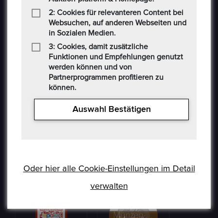
Sammlerstücke auf einer E-Auction-Plattform in den
2: Cookies für relevanteren Content bei
Formaten Jetzt kaufen / Angebot / Gebot kaufen und
Websuchen, auf anderen Webseiten und
verkaufen können. Epoxa bietet zusätzlich einen
in Sozialen Medien.
Umtauschservice von DM zu EUR an. Mit diesem
3: Cookies, damit zusätzliche
Service können Personen, die sich weit entfernt von
Funktionen und Empfehlungen genutzt
den regionalen Standorten der Bundesbank befinden
werden können und von
(www.ezb.europa.eu), ihre DM-Währung in Euro
Partnerprogrammen profitieren zu
umtauschen.
können.
Auswahl Bestätigen
Oder hier alle Cookie-Einstellungen im Detail
verwalten