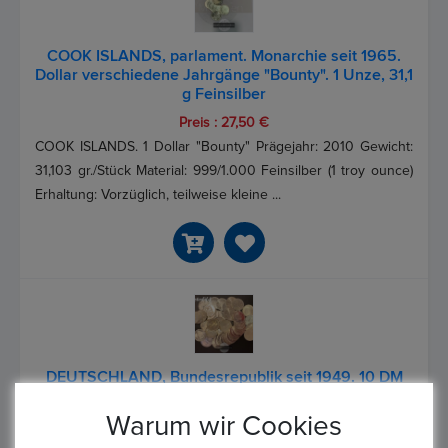
COOK ISLANDS, parlament. Monarchie seit 1965.
Dollar verschiedene Jahrgänge "Bounty". 1 Unze, 31,1
g Feinsilber
Preis : 27,50 €
COOK ISLANDS. 1 Dollar "Bounty" Prägejahr: 2010 Gewicht:
31,103 gr./Stück Material: 999/1.000 Feinsilber (1 troy ounce)
Erhaltung: Vorzüglich, teilweise kleine ...
DEUTSCHLAND, Bundesrepublik seit 1949. 10 DM
ver. Jgg. und Motive. Je 9,69 gr. Feinsilber
(MUSTERBILD!)
Warum wir Cookies
Preis : 7,25 €