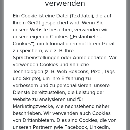
verwenden
DEUTSCHLAND. 10 DM "Gedenkmünzen" Prägejahr: 1972 bis
1997 Feingewicht: 9,69 gr./Stück Rauhgewicht: 15,50 gr.
Ein Cookie ist eine Datei (Textdatei), die auf
Material: 625/1.000 Silber Erhaltung: Vorzüg...
Ihrem Gerät gespeichert wird. Wenn Sie
unsere Website besuchen, verwenden wir
unsere eigenen Cookies („Erstanbieter-
Cookies“), um Informationen auf Ihrem Gerät
zu speichern, wie z. B. Ihre
Spracheinstellungen oder Anmeldedaten. Wir
verwenden Cookies und ähnliche
Technologien (z. B. Web-Beacons, Pixel, Tags
KANADA, Elisabeth II. seit 1952 Königin. 5 Dollar
2022 "Maple Leaf". 31,1 gr. Feinsilber
und Skripte), um Ihre Erfahrung zu
verbessern und zu personalisieren, unsere
Preis : 25,55 €
Dienste bereitzustellen, die Leistung der
KANADA. 10 x 5 Dollar "Maple Leaf" Prägejahr: 2022
Website zu analysieren und für
Gewicht: 31,1 g/Stück Material: 999/1.000 Silber Erhaltung:
Marketingzwecke, wie nachstehend näher
vorzüglich, teilweise Milchfleckig Ware is...
beschrieben. Wir verwenden auch Cookies
von Drittanbietern. Dies sind Cookies, die von
unseren Partnern (wie Facebook, Linkedin,