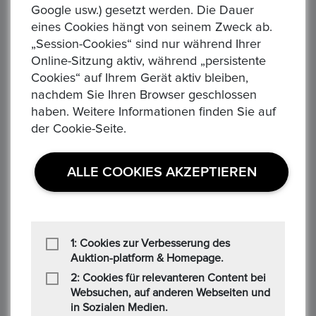
Google usw.) gesetzt werden. Die Dauer
eines Cookies hängt von seinem Zweck ab.
„Session-Cookies“ sind nur während Ihrer
Online-Sitzung aktiv, während „persistente
AUSTRALIEN. Dollar 2019/2020/2021/2022
Cookies“ auf Ihrem Gerät aktiv bleiben,
"Känguru". 31,1 gr. Feinsilber
nachdem Sie Ihren Browser geschlossen
Preis : 27,25 €
haben. Weitere Informationen finden Sie auf
AUSTRALIEN. 1 Dollar "Känguru" Prägejahr: 2019 oder 2020
der Cookie-Seite.
oder 2021 oder 2021 Gewicht: 31,103 gr. Material: 999/1.000
Feinsilber (1 troy ounce) Erhaltung: Vorzüg...
ALLE COOKIES AKZEPTIEREN
1: Cookies zur Verbesserung des
Auktion-platform & Homepage.
2: Cookies für relevanteren Content bei
NIUE. 2 Dollar 2020 "König der Löwen". 31,1 gr.
Websuchen, auf anderen Webseiten und
Feinsilber
in Sozialen Medien.