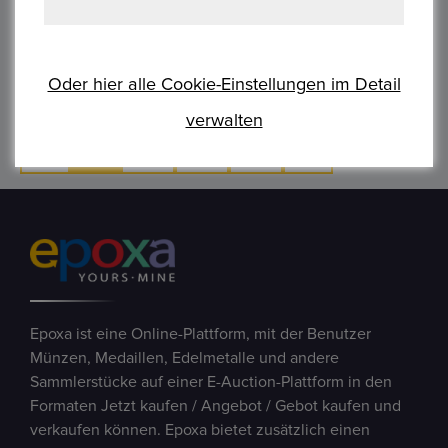
Oder hier alle Cookie-Einstellungen im Detail
Anzahl von Artikeln:
37
/ Seiten
1
von
4
verwalten
‹
1
2
3
4
›
Epoxa ist eine Online-Plattform, mit der Benutzer
Münzen, Medaillen, Edelmetalle und andere
Sammlerstücke auf einer E-Auction-Plattform in den
Formaten Jetzt kaufen / Angebot / Gebot kaufen und
verkaufen können. Epoxa bietet zusätzlich einen