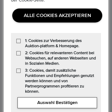
der Cookie-Seite.
Äquatorial Guinea 7000 Franken, 1993 Dinosaurier
Jura - Plateosaurus
ALLE COOKIES AKZEPTIEREN
Preis : 150,00 €
Äquatorial Guinea 7000 Franken, 1993 Dinosaurier Jura -
Plateosaurus Krause Nummer KM# 147 Land Äquatorial
Guinea ...
1: Cookies zur Verbesserung des
Auktion-platform & Homepage.
2: Cookies für relevanteren Content bei
Websuchen, auf anderen Webseiten und
in Sozialen Medien.
3: Cookies, damit zusätzliche
Funktionen und Empfehlungen genutzt
Äquatorial Guinea 7000 Franken, 1993 Dinosaurier
werden können und von
Jura - Allosaurus
Partnerprogrammen profitieren zu
Preis : 150,00 €
können.
Äquatorial Guinea 7000 Franken, 1993 Dinosaurier Jura -
Auswahl Bestätigen
Allosaurus Krause Nummer KM# 148 Land Äquatorial Guinea
Wert ...