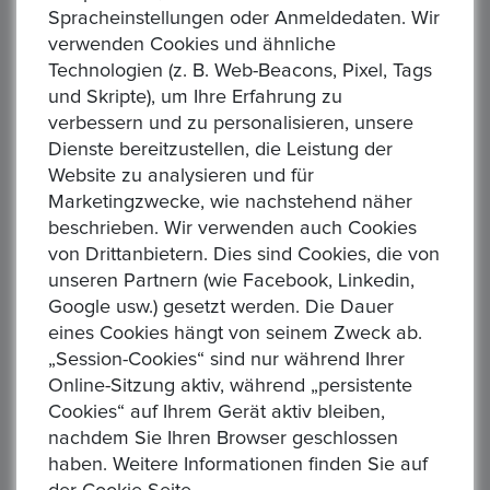
Spracheinstellungen oder Anmeldedaten. Wir
1/4 Onza Plata Pura 1992 Mexico Feingehalt: 999...
verwenden Cookies und ähnliche
Technologien (z. B. Web-Beacons, Pixel, Tags
und Skripte), um Ihre Erfahrung zu
verbessern und zu personalisieren, unsere
Dienste bereitzustellen, die Leistung der
Website zu analysieren und für
Marketingzwecke, wie nachstehend näher
Großbritannien 1 Pfund, 1988 - QUEEN ELIZABETH II
beschrieben. Wir verwenden auch Cookies
von Drittanbietern. Dies sind Cookies, die von
Preis : 35,00 €
unseren Partnern (wie Facebook, Linkedin,
Krause Nummer KM# 954a Land Großbritannien Wert 1 Pfund
Google usw.) gesetzt werden. Die Dauer
Wechselkurs 1 GBP = 1.17 EUR Jahr ...
eines Cookies hängt von seinem Zweck ab.
„Session-Cookies“ sind nur während Ihrer
Online-Sitzung aktiv, während „persistente
Cookies“ auf Ihrem Gerät aktiv bleiben,
nachdem Sie Ihren Browser geschlossen
haben. Weitere Informationen finden Sie auf