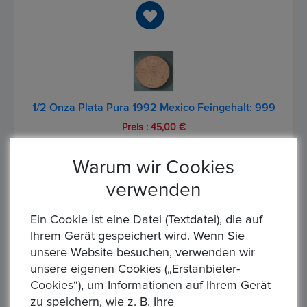
1/2 Onza Plata Pura 1992 Mexico Feingehalt: 999
Preis : 45,00 €
1/4 Onza Plata Pura 1992 Mexico Feingehalt: 999 ***mehrere
flecken zu sehen***...
Warum wir Cookies
verwenden
Ein Cookie ist eine Datei (Textdatei), die auf
Ihrem Gerät gespeichert wird. Wenn Sie
unsere Website besuchen, verwenden wir
unsere eigenen Cookies („Erstanbieter-
Cookies“), um Informationen auf Ihrem Gerät
1/4 Onza Plata Pura 1992 Mexico Feingehalt: 999
zu speichern, wie z. B. Ihre
Preis : 40,00 €