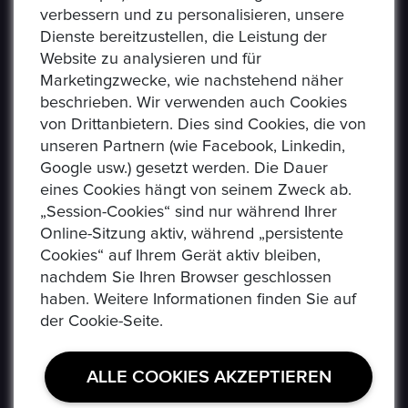
verbessern und zu personalisieren, unsere
Dienste bereitzustellen, die Leistung der
Website zu analysieren und für
Marketingzwecke, wie nachstehend näher
beschrieben. Wir verwenden auch Cookies
von Drittanbietern. Dies sind Cookies, die von
Epoxa ist eine Online-Plattform, mit der Benutzer
unseren Partnern (wie Facebook, Linkedin,
Münzen, Medaillen, Edelmetalle und andere
Google usw.) gesetzt werden. Die Dauer
Sammlerstücke auf einer E-Auction-Plattform in den
eines Cookies hängt von seinem Zweck ab.
Formaten Jetzt kaufen / Angebot / Gebot kaufen und
„Session-Cookies“ sind nur während Ihrer
verkaufen können. Epoxa bietet zusätzlich einen
Online-Sitzung aktiv, während „persistente
Umtauschservice von DM zu EUR an. Mit diesem
Cookies“ auf Ihrem Gerät aktiv bleiben,
Service können Personen, die sich weit entfernt von
nachdem Sie Ihren Browser geschlossen
den regionalen Standorten der Bundesbank befinden
haben. Weitere Informationen finden Sie auf
(www.ezb.europa.eu), ihre DM-Währung in Euro
der Cookie-Seite.
umtauschen.
ALLE COOKIES AKZEPTIEREN