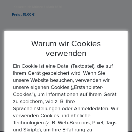
Kaiserreich Münze 1 Mark 1876
Preis : 15,00 €
Warum wir Cookies
verwenden
Ein Cookie ist eine Datei (Textdatei), die auf
Ihrem Gerät gespeichert wird. Wenn Sie
unsere Website besuchen, verwenden wir
unsere eigenen Cookies („Erstanbieter-
Cookies“), um Informationen auf Ihrem Gerät
Kaiserreich Münze 1/2 Mark 1907 3x 1 Mark 1876 u. 1882
zu speichern, wie z. B. Ihre
Preis : 90,00 €
Spracheinstellungen oder Anmeldedaten. Wir
verwenden Cookies und ähnliche
Anzahl von Artikeln:
5
/ Seiten
1
von
1
Technologien (z. B. Web-Beacons, Pixel, Tags
und Skripte), um Ihre Erfahrung zu