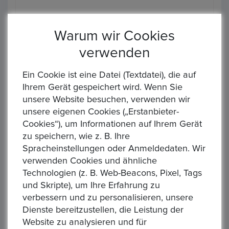
Art des Verkäufers :
Privatverkäufer
Warum wir Cookies
Art der Steuer :
Keine zusätzliche Steuer
verwenden
Sendung :
DHL,DPD,Firmen
Lieferung,GLS,Hermes,Loomis,Prosegur,TNT,UPS
Ein Cookie ist eine Datei (Textdatei), die auf
Ihrem Gerät gespeichert wird. Wenn Sie
Zahlung :
, Banküberweisung
unsere Website besuchen, verwenden wir
unsere eigenen Cookies („Erstanbieter-
Ähnliche Produkte
Cookies“), um Informationen auf Ihrem Gerät
zu speichern, wie z. B. Ihre
Spracheinstellungen oder Anmeldedaten. Wir
verwenden Cookies und ähnliche
Technologien (z. B. Web-Beacons, Pixel, Tags
und Skripte), um Ihre Erfahrung zu
verbessern und zu personalisieren, unsere
‹
›
Dienste bereitzustellen, die Leistung der
Website zu analysieren und für