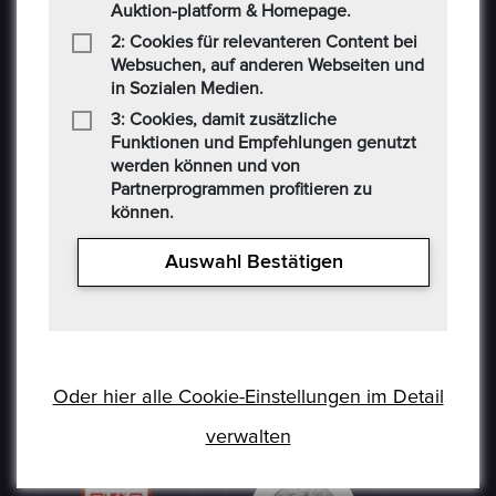
Auktion-platform & Homepage.
Münzen, Medaillen, Edelmetalle und andere
Sammlerstücke auf einer E-Auction-Plattform in den
2: Cookies für relevanteren Content bei
Formaten Jetzt kaufen / Angebot / Gebot kaufen und
Websuchen, auf anderen Webseiten und
in Sozialen Medien.
verkaufen können. Epoxa bietet zusätzlich einen
Umtauschservice von DM zu EUR an. Mit diesem
3: Cookies, damit zusätzliche
Funktionen und Empfehlungen genutzt
Service können Personen, die sich weit entfernt von
werden können und von
den regionalen Standorten der Bundesbank befinden
Partnerprogrammen profitieren zu
(www.ezb.europa.eu), ihre DM-Währung in Euro
können.
umtauschen.
Auswahl Bestätigen
Oder hier alle Cookie-Einstellungen im Detail
verwalten