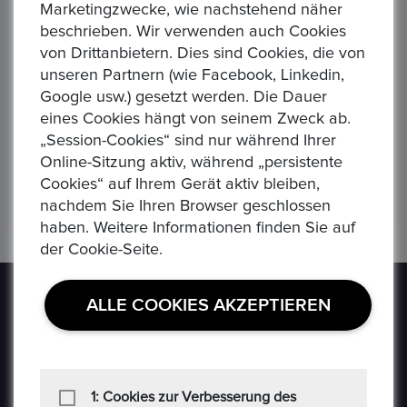
Marketingzwecke, wie nachstehend näher
beschrieben. Wir verwenden auch Cookies
von Drittanbietern. Dies sind Cookies, die von
unseren Partnern (wie Facebook, Linkedin,
75 JAHRE DAIMLER BENZ - Gottlieb Daimler und Karl Benz
Äquatorial Guinea 7000 Franken, 1993 Dinosaurier Jura - Plateosaurus
Se
Google usw.) gesetzt werden. Die Dauer
150,00 €
3.5
Alle Verhandlungen
All
eines Cookies hängt von seinem Zweck ab.
0
0
„Session-Cookies“ sind nur während Ihrer
Online-Sitzung aktiv, während „persistente
Cookies“ auf Ihrem Gerät aktiv bleiben,
nachdem Sie Ihren Browser geschlossen
haben. Weitere Informationen finden Sie auf
der Cookie-Seite.
ALLE COOKIES AKZEPTIEREN
Epoxa ist eine Online-Plattform, mit der Benutzer
1: Cookies zur Verbesserung des