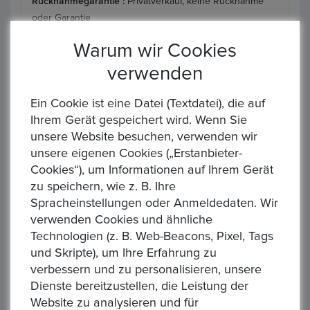
Rücknahmegarantie :
Privatverkauf, keine Rücknahme
oder Garantie
Art des Verkäufers :
Privatverkäufer
Warum wir Cookies
verwenden
Art der Steuer :
Keine zusätzliche Steuer
Sendung :
DHL
Ein Cookie ist eine Datei (Textdatei), die auf
Ihrem Gerät gespeichert wird. Wenn Sie
Zahlung :
, Banküberweisung
unsere Website besuchen, verwenden wir
unsere eigenen Cookies („Erstanbieter-
Ähnliche Produkte
Cookies“), um Informationen auf Ihrem Gerät
zu speichern, wie z. B. Ihre
Spracheinstellungen oder Anmeldedaten. Wir
verwenden Cookies und ähnliche
Technologien (z. B. Web-Beacons, Pixel, Tags
und Skripte), um Ihre Erfahrung zu
verbessern und zu personalisieren, unsere
‹
Dienste bereitzustellen, die Leistung der
›
Website zu analysieren und für