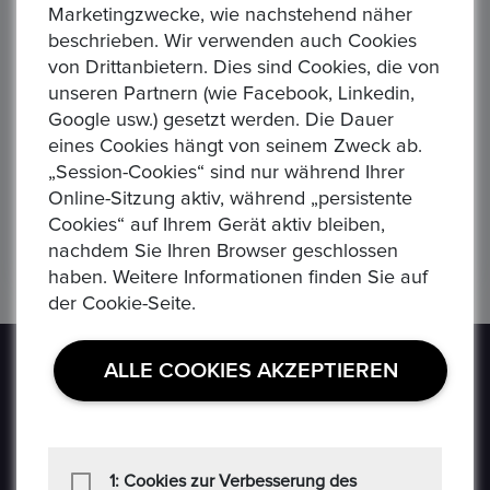
Marketingzwecke, wie nachstehend näher
beschrieben. Wir verwenden auch Cookies
von Drittanbietern. Dies sind Cookies, die von
unseren Partnern (wie Facebook, Linkedin,
75 JAHRE DAIMLER BENZ - Gottlieb Daimler und Karl Benz
Äquatorial Guinea 7000 Franken, 1993 Dinosaurier Jura - Plateosaurus
Se
Google usw.) gesetzt werden. Die Dauer
150,00 €
3.5
Alle Verhandlungen
All
eines Cookies hängt von seinem Zweck ab.
0
0
„Session-Cookies“ sind nur während Ihrer
Online-Sitzung aktiv, während „persistente
Cookies“ auf Ihrem Gerät aktiv bleiben,
nachdem Sie Ihren Browser geschlossen
haben. Weitere Informationen finden Sie auf
der Cookie-Seite.
ALLE COOKIES AKZEPTIEREN
1: Cookies zur Verbesserung des
Epoxa ist eine Online-Plattform, mit der Benutzer