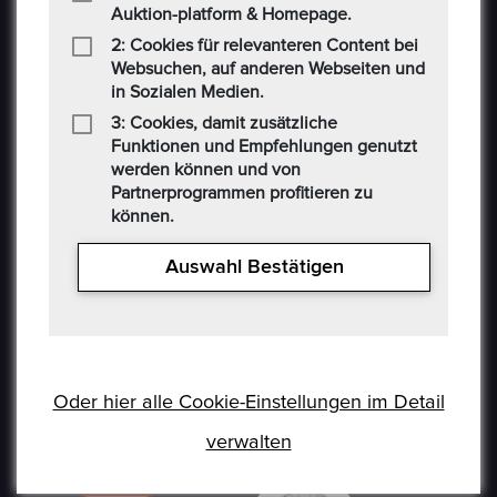
Auktion-platform & Homepage.
Münzen, Medaillen, Edelmetalle und andere
2: Cookies für relevanteren Content bei
Sammlerstücke auf einer E-Auction-Plattform in den
Websuchen, auf anderen Webseiten und
Formaten Jetzt kaufen / Angebot / Gebot kaufen und
in Sozialen Medien.
verkaufen können. Epoxa bietet zusätzlich einen
3: Cookies, damit zusätzliche
Umtauschservice von DM zu EUR an. Mit diesem
Funktionen und Empfehlungen genutzt
Service können Personen, die sich weit entfernt von
werden können und von
den regionalen Standorten der Bundesbank befinden
Partnerprogrammen profitieren zu
(www.ezb.europa.eu), ihre DM-Währung in Euro
können.
umtauschen.
Auswahl Bestätigen
Oder hier alle Cookie-Einstellungen im Detail
verwalten