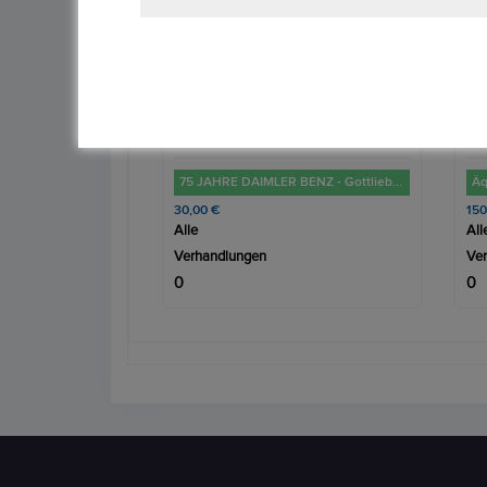
‹
75 JAHRE DAIMLER BENZ - Gottlieb Daimler und Karl Benz
Äquatorial Guinea 7000 Franken, 1993 Dinosaurier Jura - Plateosaurus
Se
150,00 €
3.5
Alle
All
Verhandlungen
Ve
0
0