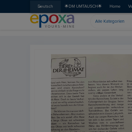
Deutsch
🌟DM UMTAUSCH🌟
Home
V