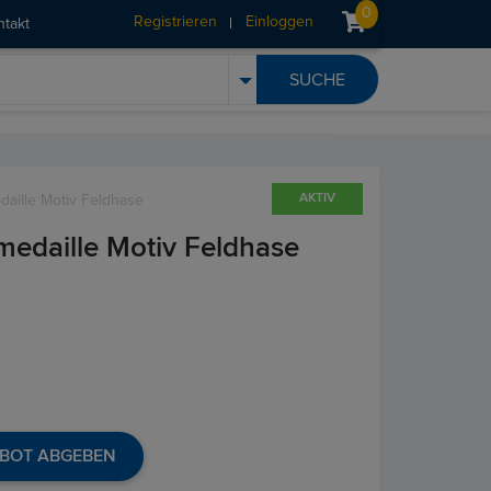
0
Registrieren
Einloggen
ntakt
AKTIV
aille Motiv Feldhase
edaille Motiv Feldhase
BOT ABGEBEN