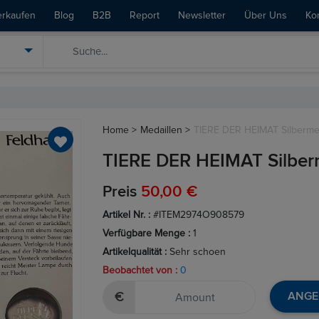
erkaufen
Blog
B2B
Report
Newsletter
Über Uns
Ko
Home >
Medaillen >
TIERE DER HEIMAT Silbermed
TIERE DER HEIMAT Silberm
Preis
50,00 €
Artikel Nr. :
#ITEM2974O908579
Verfügbare Menge :
1
Artikelqualität :
Sehr schoen
Beobachtet von :
0
€
ANGE