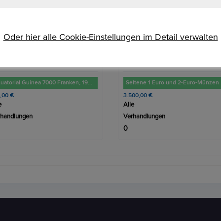
Oder hier alle Cookie-Einstellungen im Detail verwalten
ltene 1 Euro und 2-Euro-Münzen
2 Euro Münzen Fehlprägung
00,00 €
5.000,00 €
e
Alle
rhandlungen
Verhandlungen
3