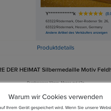
Y**************k
(8.
63322/Rödermark, Ober-Rodener Str. 26,
63322/Rödermark, Hessen, Germany
Andere Artikel des Verkäufers anzeigen
Produktdetails
RE DER HEIMAT Silbermedaille Motiv Feld
Durchmesser 33mm, Masse gut 17g
Material: Silber 999, im Feld gepunzt.
Warum wir Cookies verwenden
die auf Ihrem Gerät gespeichert wird. Wenn Sie unsere We