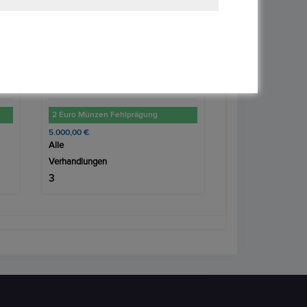
›
Denarius - Tiberius PONTIF MAXIM **Kopie**
100,00 €
45,00 €
Alle
Alle
Verhandlungen
Verhandlungen
1
3