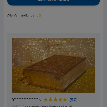
Alle Verhandlungen :
2
Y**************k
(8.0)
63322/Rödermark, Ober-Rodener Str. 26,