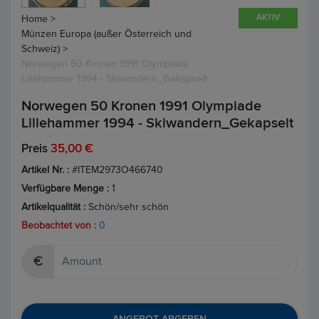
AKTIV
Home >
Münzen Europa (außer Österreich und
Schweiz) >
Norwegen 50 Kronen 1991 Olympiade
Lillehammer 1994 - Skiwandern_Gekapselt
Norwegen 50 Kronen 1991 Olympiade
Lillehammer 1994 - Skiwandern_Gekapselt
Preis
35,00 €
Artikel Nr. :
#ITEM2973O466740
Verfügbare Menge :
1
Artikelqualität :
Schön/sehr schön
Beobachtet von :
0
€
ANGEBOT ABGEBEN