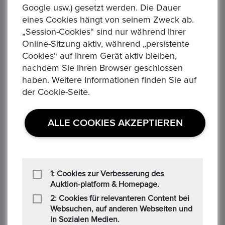
Google usw.) gesetzt werden. Die Dauer
eines Cookies hängt von seinem Zweck ab.
Ähnliche Produkte
„Session-Cookies“ sind nur während Ihrer
Online-Sitzung aktiv, während „persistente
Cookies“ auf Ihrem Gerät aktiv bleiben,
nachdem Sie Ihren Browser geschlossen
haben. Weitere Informationen finden Sie auf
der Cookie-Seite.
‹
›
ALLE COOKIES AKZEPTIEREN
1: Cookies zur Verbesserung des
75 JAHRE DAIMLER BENZ - Gottlieb Daimler und Karl Benz
Äquatorial Guinea 7000 Franken, 1993 Dinosaurier Jura - Plateosaurus
Se
Auktion-platform & Homepage.
150,00 €
3.5
Alle Verhandlungen
All
2: Cookies für relevanteren Content bei
0
0
Websuchen, auf anderen Webseiten und
in Sozialen Medien.