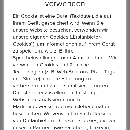
verwenden
Mitgeliefertes
Klarsichtkapsel/Folientasche
Ein Cookie ist eine Datei (Textdatei), die auf
Zubehör:
Ihrem Gerät gespeichert wird. Wenn Sie
unsere Website besuchen, verwenden wir
Auflage:
Nur 80.016 Stück!
unsere eigenen Cookies („Erstanbieter-
Cookies“), um Informationen auf Ihrem Gerät
zu speichern, wie z. B. Ihre
Artikelstandort :
Rödermark
Spracheinstellungen oder Anmeldedaten. Wir
verwenden Cookies und ähnliche
Lieferzeit :
1 Tag
Technologien (z. B. Web-Beacons, Pixel, Tags
Rücknahmegarantie :
Privatverkauf, keine Rücknahme
und Skripte), um Ihre Erfahrung zu
oder Garantie
verbessern und zu personalisieren, unsere
Dienste bereitzustellen, die Leistung der
Art des Verkäufers :
Privatverkäufer
Website zu analysieren und für
Art der Steuer :
Keine zusätzliche Steuer
Marketingzwecke, wie nachstehend näher
beschrieben. Wir verwenden auch Cookies
Sendung :
DHL,Hermes
von Drittanbietern. Dies sind Cookies, die von
Zahlung :
, Paypal
unseren Partnern (wie Facebook, Linkedin,