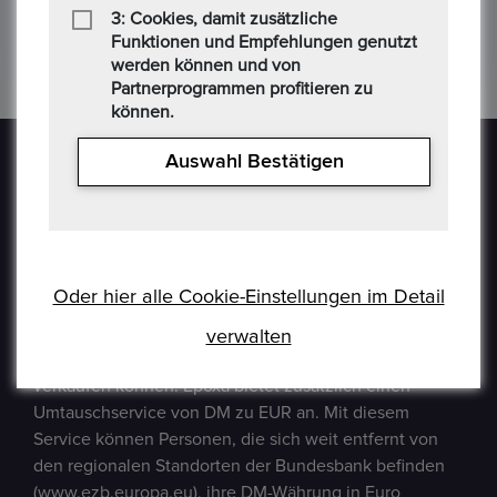
3: Cookies, damit zusätzliche
Funktionen und Empfehlungen genutzt
werden können und von
Partnerprogrammen profitieren zu
können.
Auswahl Bestätigen
Epoxa ist eine Online-Plattform, mit der Benutzer
Oder hier alle Cookie-Einstellungen im Detail
Münzen, Medaillen, Edelmetalle und andere
Sammlerstücke auf einer E-Auction-Plattform in den
verwalten
Formaten Jetzt kaufen / Angebot / Gebot kaufen und
verkaufen können. Epoxa bietet zusätzlich einen
Umtauschservice von DM zu EUR an. Mit diesem
Service können Personen, die sich weit entfernt von
den regionalen Standorten der Bundesbank befinden
(www.ezb.europa.eu), ihre DM-Währung in Euro