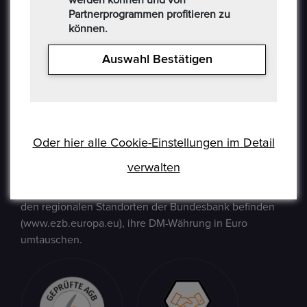
Partnerprogrammen profitieren zu
können.
Auswahl Bestätigen
Epoxa ist eine Online-Plattform, mit der Benutzer
Münzen, Medaillen, Edelmetalle und andere
Sammlerstücke auf einer E-Auction-Plattform in den
Formaten Jetzt kaufen / Angebot / Gebot kaufen und
Oder hier alle Cookie-Einstellungen im Detail
verkaufen können. Epoxa bietet zusätzlich einen
verwalten
Umtauschservice von DM zu EUR an. Mit diesem
Service können Personen, die sich weit entfernt von
den regionalen Standorten der Bundesbank befinden
(www.ezb.europa.eu), ihre DM-Währung in Euro
umtauschen.