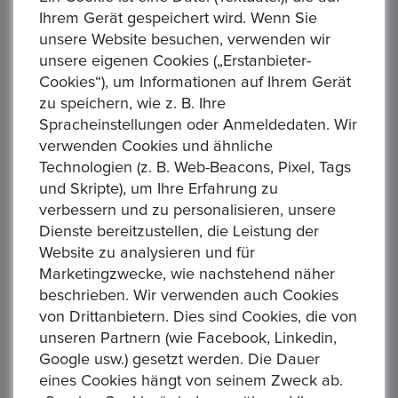
Artikelstandort :
Frankfurt-Main
Ihrem Gerät gespeichert wird. Wenn Sie
unsere Website besuchen, verwenden wir
Lieferzeit :
1 Woche
unsere eigenen Cookies („Erstanbieter-
Rücknahmegarantie :
Privatverkauf, keine Rücknahme
Cookies“), um Informationen auf Ihrem Gerät
oder Garantie
zu speichern, wie z. B. Ihre
Spracheinstellungen oder Anmeldedaten. Wir
Art des Verkäufers :
Privatverkäufer
verwenden Cookies und ähnliche
Art der Steuer :
Keine zusätzliche Steuer
Technologien (z. B. Web-Beacons, Pixel, Tags
und Skripte), um Ihre Erfahrung zu
Sendung :
DHL
verbessern und zu personalisieren, unsere
Zahlung :
, Paypal
Dienste bereitzustellen, die Leistung der
Website zu analysieren und für
AGB/Datenschutz :
Bitte haben Sie Verständnis dafür,
Marketingzwecke, wie nachstehend näher
dass die Abbi ...
Read More
beschrieben. Wir verwenden auch Cookies
von Drittanbietern. Dies sind Cookies, die von
unseren Partnern (wie Facebook, Linkedin,
Ähnliche Produkte
Google usw.) gesetzt werden. Die Dauer
eines Cookies hängt von seinem Zweck ab.