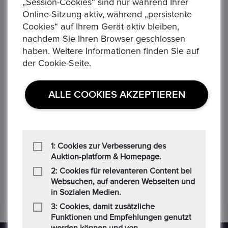
„Session-Cookies“ sind nur während Ihrer
Online-Sitzung aktiv, während „persistente
Cookies“ auf Ihrem Gerät aktiv bleiben,
nachdem Sie Ihren Browser geschlossen
haben. Weitere Informationen finden Sie auf
‹
›
der Cookie-Seite.
ALLE COOKIES AKZEPTIEREN
75 JAHRE DAIMLER BENZ - Gottlieb Daimler und Karl Benz
Äquatorial Guinea 7000 Franken, 1993 Dinosaurier Jura - Plateosaurus
Se
150,00 €
3.5
Alle Verhandlungen
All
1: Cookies zur Verbesserung des
0
0
Auktion-platform & Homepage.
2: Cookies für relevanteren Content bei
Websuchen, auf anderen Webseiten und
in Sozialen Medien.
3: Cookies, damit zusätzliche
Funktionen und Empfehlungen genutzt
werden können und von