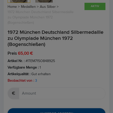
AKTIV
Home >
Medaillen >
Aus Silber >
1972 München Deutschland Silbermedaille
zu Olympiade München 1972
(Bogenschießen)
1972 München Deutschland Silbermedaille
zu Olympiade München 1972
(Bogenschießen)
Preis
65,00 €
Artikel Nr. :
#ITEM715O848925
Verfügbare Menge :
1
Artikelqualität :
Gut erhalten
Beobachtet von :
3
€