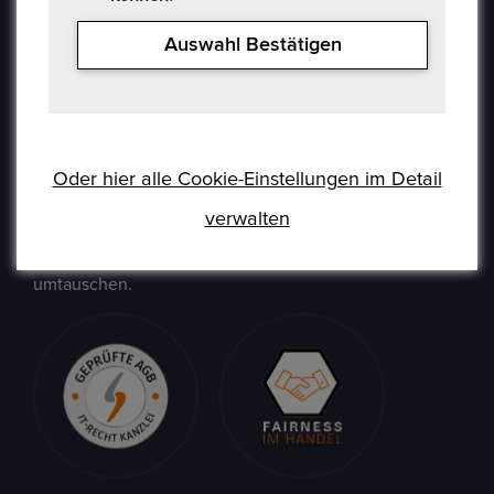
Auswahl Bestätigen
Epoxa ist eine Online-Plattform, mit der Benutzer
Münzen, Medaillen, Edelmetalle und andere
Sammlerstücke auf einer E-Auction-Plattform in den
Formaten Jetzt kaufen / Angebot / Gebot kaufen und
verkaufen können. Epoxa bietet zusätzlich einen
Oder hier alle Cookie-Einstellungen im Detail
Umtauschservice von DM zu EUR an. Mit diesem
Service können Personen, die sich weit entfernt von
verwalten
den regionalen Standorten der Bundesbank befinden
(www.ezb.europa.eu), ihre DM-Währung in Euro
umtauschen.