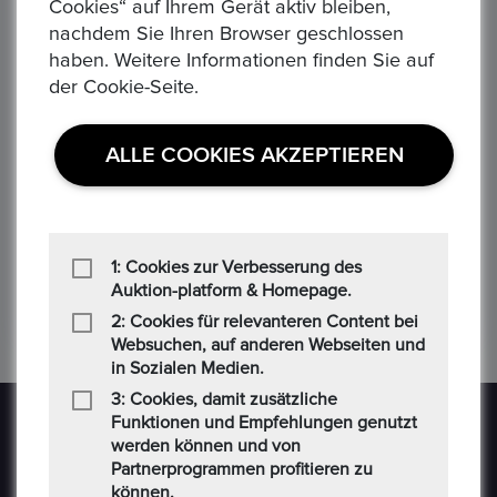
Cookies“ auf Ihrem Gerät aktiv bleiben,
‹
›
nachdem Sie Ihren Browser geschlossen
haben. Weitere Informationen finden Sie auf
der Cookie-Seite.
ALLE COOKIES AKZEPTIEREN
75 JAHRE DAIMLER BENZ - Gottlieb Daimler und Karl Benz
Äquatorial Guinea 7000 Franken, 1993 Dinosaurier Jura - Plateosaurus
Se
150,00 €
3.5
Alle Verhandlungen
All
0
0
1: Cookies zur Verbesserung des
Auktion-platform & Homepage.
2: Cookies für relevanteren Content bei
Websuchen, auf anderen Webseiten und
in Sozialen Medien.
3: Cookies, damit zusätzliche
Funktionen und Empfehlungen genutzt
werden können und von
Partnerprogrammen profitieren zu
können.