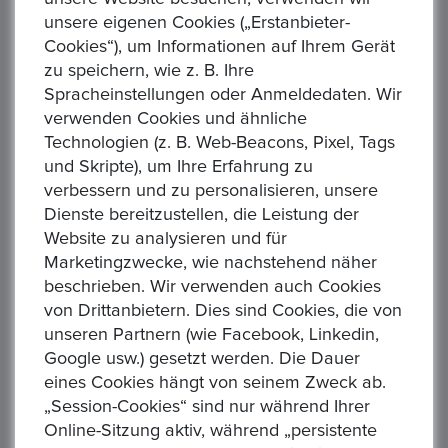
oder Garantie
unsere eigenen Cookies („Erstanbieter-
Cookies“), um Informationen auf Ihrem Gerät
Art des Verkäufers :
Privatverkäufer
zu speichern, wie z. B. Ihre
Art der Steuer :
Keine zusätzliche Steuer
Spracheinstellungen oder Anmeldedaten. Wir
verwenden Cookies und ähnliche
Sendung :
DHL
Technologien (z. B. Web-Beacons, Pixel, Tags
und Skripte), um Ihre Erfahrung zu
Zahlung :
, Paypal
verbessern und zu personalisieren, unsere
AGB/Datenschutz :
Bitte haben Sie Verständnis dafür,
Dienste bereitzustellen, die Leistung der
dass die Abbi ...
Read More
Website zu analysieren und für
Marketingzwecke, wie nachstehend näher
beschrieben. Wir verwenden auch Cookies
Ähnliche Produkte
von Drittanbietern. Dies sind Cookies, die von
unseren Partnern (wie Facebook, Linkedin,
Google usw.) gesetzt werden. Die Dauer
eines Cookies hängt von seinem Zweck ab.
„Session-Cookies“ sind nur während Ihrer
Online-Sitzung aktiv, während „persistente