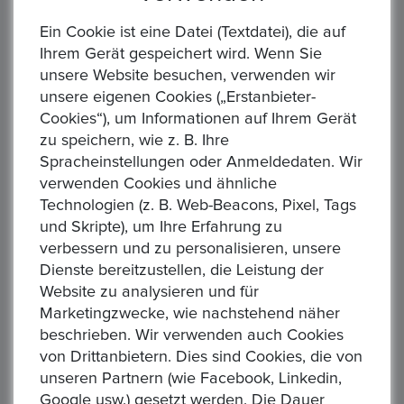
Artikels abgeschlossen. Mit dem Erwerb dieses Artikels
Ein Cookie ist eine Datei (Textdatei), die auf
verzichtet der Käufer ausdrücklich auf das neue EU-
Ihrem Gerät gespeichert wird. Wenn Sie
Garantierecht. Es ist ein Privatverkauf unter Ausschluss
unsere Website besuchen, verwenden wir
der gesetzlichen Gewährleistung auch keine
unsere eigenen Cookies („Erstanbieter-
Gewährleistung bei unversichertem Versand.
Cookies“), um Informationen auf Ihrem Gerät
Artikelstandort :
Frankfurt-Main
zu speichern, wie z. B. Ihre
Spracheinstellungen oder Anmeldedaten. Wir
Lieferzeit :
5 Tage
verwenden Cookies und ähnliche
Rücknahmegarantie :
Privatverkauf, keine Rücknahme
Technologien (z. B. Web-Beacons, Pixel, Tags
oder Garantie
und Skripte), um Ihre Erfahrung zu
verbessern und zu personalisieren, unsere
Art des Verkäufers :
Privatverkäufer
Dienste bereitzustellen, die Leistung der
Art der Steuer :
Keine zusätzliche Steuer
Website zu analysieren und für
Marketingzwecke, wie nachstehend näher
Sendung :
DHL,Hermes
beschrieben. Wir verwenden auch Cookies
von Drittanbietern. Dies sind Cookies, die von
Zahlung :
, Paypal
unseren Partnern (wie Facebook, Linkedin,
Google usw.) gesetzt werden. Die Dauer