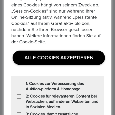
Ähnliche Produkte
eines Cookies hängt von seinem Zweck ab.
„Session-Cookies“ sind nur während Ihrer
Online-Sitzung aktiv, während „persistente
Cookies“ auf Ihrem Gerät aktiv bleiben,
nachdem Sie Ihren Browser geschlossen
haben. Weitere Informationen finden Sie auf
der Cookie-Seite.
‹
›
ALLE COOKIES AKZEPTIEREN
75 JAHRE DAIMLER BENZ - Gottlieb Daimler und Karl Benz
Äquatorial Guinea 7000 Franken, 1993 Dinosaurier Jura - Plateosaurus
Se
1: Cookies zur Verbesserung des
150,00 €
3.5
Auktion-platform & Homepage.
Alle Verhandlungen
All
2: Cookies für relevanteren Content bei
0
0
Websuchen, auf anderen Webseiten und
in Sozialen Medien.
3: Cookies, damit zusätzliche