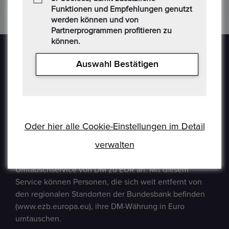
Funktionen und Empfehlungen genutzt
werden können und von
Partnerprogrammen profitieren zu
können.
Auswahl Bestätigen
Epoxa ist eine Online-Plattform, mit der Benutzer
Münzen, Medaillen, Edelmetalle und andere
Oder hier alle Cookie-Einstellungen im Detail
Sammlerstücke auf einer E-Auction-Plattform in den
verwalten
Formaten Jetzt kaufen / Angebot / Gebot kaufen und
verkaufen können. Epoxa bietet zusätzlich einen
Umtauschservice von DM zu EUR an. Mit diesem
Service können Personen, die sich weit entfernt von
den regionalen Standorten der Bundesbank befinden
(www.ezb.europa.eu), ihre DM-Währung in Euro
umtauschen.